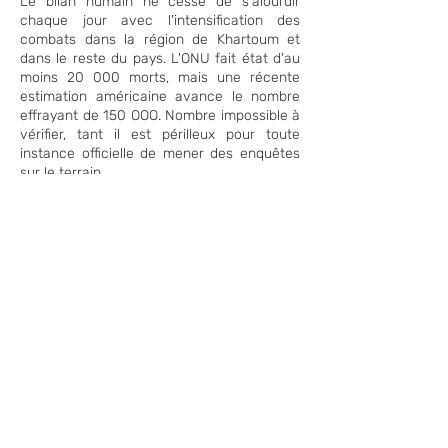
Le bilan humain ne cesse de s'alourdir
chaque jour avec l'intensification des
combats dans la région de Khartoum et
dans le reste du pays. L'ONU fait état d'au
moins 20 000 morts, mais une récente
estimation américaine avance le nombre
effrayant de 150 OOO. Nombre impossible à
vérifier, tant il est périlleux pour toute
instance officielle de mener des enquêtes
sur le terrain.
Le Soudan compte aujourd'hui plus de 10
millions de déplacés, faisant de cette
guerre, la plus grande crise de réfugiés au
monde depuis des décennies. Dans la
région de Khartoum et les zones touchées
par les combats, ce nombre ne cesse de
croître. Alors que 2 millions de soudanais
ont trouvé refuge dans les camps de
fortune des pays voisins, 8 millions d'autres
se sont dirigés vers des régions du pays
épargnées par la violence. L'accès à l'aide
humanitaire est quasi impossible et les
infrastructures, comme les hôpitaux sont