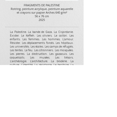
FRAGMENTS DE PALESTINE
Rotring, peinture acrylique, peinture aquarelle
et crayons sur papier Arches 640 g/m²
56 x 76 cm
2025
La Palestine. La bande de Gaza. La Cisjordanie.
Exister. Le Keffieh. Les oliviers. Le colibri. Les
enfants. Les femmes. Les hommes. L’amour.
Résister. Les déplacements forcés. Les hôpitaux.
Les universités. Les écoles. Les camps de réfugiés.
Les tentes. Le feu. Les citronniers. Les mosquées.
Les pierres. La destruction. Les gazaouis. Les
coquelicots. Les musées. Les trésors.
L’archéologie. L’architecture. La broderie. La
culture. L’identité. La résistance. Le territoire. La
politique. L’actualité. Les journalistes.
L’information. Les fausses informations. La
réalité. La vie. L’humain et l’espoir, toujours.
Tirages
signés et numérotés, imprimés en
édition limitée à 20 exemplaires.
Format A2 (42 x 59,4 cm)
Impression haute qualité sur papier aquarelle
Canson 310g
Pour plus d'informations, cliquez sur le lien ci-
dessous
⬇️
COMMANDER